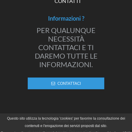
CONTATTI
Informazioni ?
PER QUALUNQUE
NECESSITÀ
CONTATTACI E TI
DAREMO TUTTE LE
INFORMAZIONI.
CONTATTACI
Questo sito utilizza la tecnologia 'cookies' per favorire la consultazione dei
© Copyright Marine Service snc . Tutti i
diritti riservati. Vietata la riproduzione
contenuti e l'erogazione dei servizi proposti dal sito.
di testi o immagini. |
Privacy Policy
|