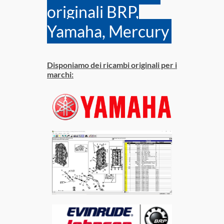
originali BRP,
Yamaha, Mercury
Disponiamo dei ricambi originali per i
marchi: