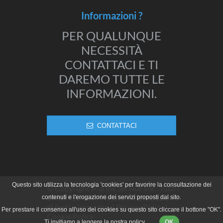
Informazioni ?
PER QUALUNQUE
NECESSITÀ
CONTATTACI E TI
DAREMO TUTTE LE
INFORMAZIONI.
CONTATTACI
Questo sito utilizza la tecnologia 'cookies' per favorire la consultazione dei
© Copyright Marine Service snc . Tutti i
diritti riservati. Vietata la riproduzione
contenuti e l'erogazione dei servizi proposti dal sito.
di testi o immagini. |
Privacy Policy
|
Per prestare il consenso all'uso dei cookies su questo sito cliccare il bottone "OK".
Cookie Policy
Ti invitiamo a leggere la
nostra policy
.
OK