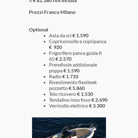
X
€ 82.380 IVA inclusa
Prezzi Franco Milano
Optional
Asta da sci
€ 1.590
Copriconsolle e copripanca
€ 920
Frigorifero panca guida lt
65
€ 2.570
Prendisole addizionale
poppa
€ 1.590
Radio
€
1.710
Rivestimento flexiteek
pozzetto
€ 5.860
Telo ricovero
€ 1.530
Tendalino inox fisso
€ 2.690
Verricello elettrico
€ 3.300