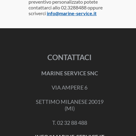
preventivo personalizzato potete
contattarci allo 02.3288488 oppure
scriverci
info@marine-service.it
CONTATTACI
MARINE SERVICE SNC
VIA AMPERE 6
SETTIMO MILANESE 20019
(MI)
T. 02 32 88 488