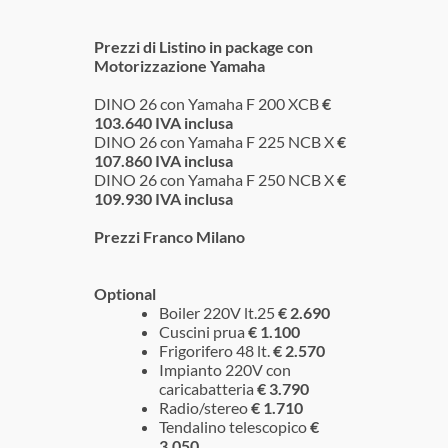
Prezzi di Listino in package con
Motorizzazione Yamaha
DINO 26 con Yamaha F 200 XCB
€
103.640 IVA inclusa
DINO 26 con Yamaha F 225 NCB X
€
107.860 IVA inclusa
DINO 26 con Yamaha F 250 NCB X
€
109.930 IVA inclusa
Prezzi Franco Milano
Optional
Boiler 220V lt.25
€ 2.690
Cuscini prua
€ 1.100
Frigorifero 48 lt.
€ 2.570
Impianto 220V con
caricabatteria
€ 3.790
Radio/stereo
€ 1.710
Tendalino telescopico
€
3.050