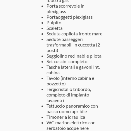
fuoco a gas
Porta scorrevole in
plexiglass
Portaoggetti plexiglass
Pulpito
Scaletta
Seduta copilota fronte mare
Sedute passeggeri
trasformabili in cuccetta (2
posti)
Seggiolino reclinabile pilota
Set cuscini completo
Tasche laterali e gavoni int,
cabina
Tavolo (interno cabina e
pozzetto)
Tergicristallo tribordo,
completo di impianto
lavavetri
Tettuccio panoramico con
passo uomo apribile
Timoneria idraulica
WC marino elettrico con
serbatoio acque nere