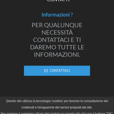
Informazioni ?
PER QUALUNQUE
NECESSITÀ
CONTATTACI E TI
DAREMO TUTTE LE
INFORMAZIONI.
CONTATTACI
Questo sito utilizza la tecnologia 'cookies' per favorire la consultazione dei
© Copyright Marine Service snc . Tutti i
diritti riservati. Vietata la riproduzione
contenuti e l'erogazione dei servizi proposti dal sito.
di testi o immagini. |
Privacy Policy
|
Per prestare il consenso all'uso dei cookies su questo sito cliccare il bottone "OK".