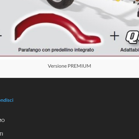
Versione PREMIUM
ndisci
MO
TI