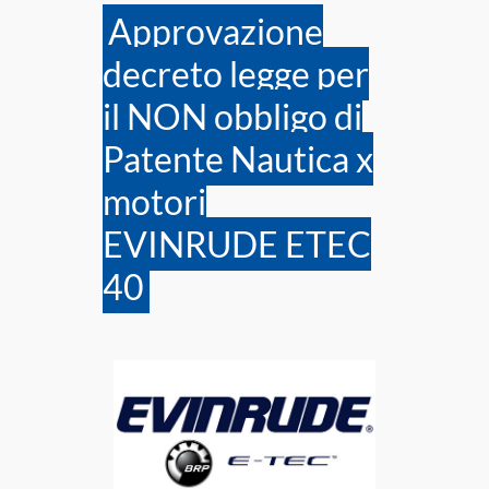
Approvazione
decreto legge per
il NON obbligo di
Patente Nautica x
motori
EVINRUDE ETEC
40